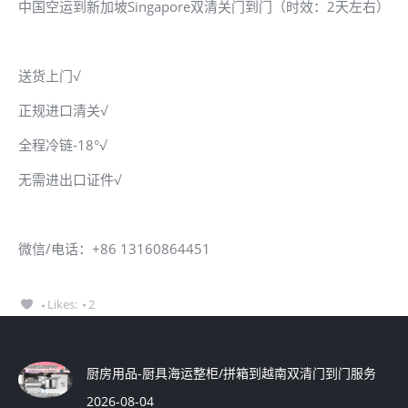
中国空运到新加坡Singapore双清关门到门（时效：2天左右）
送货上门√
正规进口清关√
全程冷链-18°√
无需进出口证件√
微信/电话：+86 13160864451
Likes:
2
厨房用品-厨具海运整柜/拼箱到越南双清门到门服务
2026-08-04