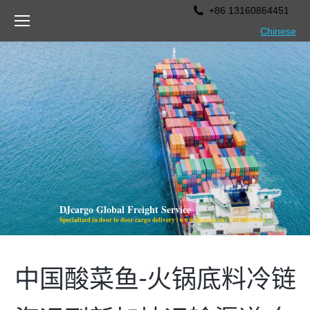
+86 13160864451
Chinese
DJcargo Global Freight Service
Specialized in door to door cargo delivery | www.djcargo.cn | 13160864451
中国酸菜鱼-火锅底料冷链