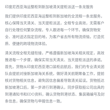
印度尼西亚海运整柜到新加坡清关提柜派送一条龙服务
我们提供印度尼西亚海运整柜到新加坡的全流程一条龙服务，
核心保障当天清关、当天提柜派送，全程专业高效，无需客户
自行处理任何繁杂流程，专人跟进每一个环节，确保货物安
全、准时送达指定目的地，为客户省去所有物流烦恼，打造优
质、便捷的跨境物流体验。
清关流程全程无缝衔接，严格遵循新加坡海关相关规定，高效
推进每一个步骤，确保实现当天清关、当天提柜派送的承诺。
首先，货物从印度尼西亚港口装柜启航后，我们的专业清关团
队会提前对接新加坡海关系统，做好清关前期筹备工作，提前
核对货物相关信息，避免因信息偏差导致清关延误。货物抵达
新加坡港口后，第一步进行到港确认，同步获取船公司出具的
到港通知书和EDO资料，确认货物到港状态、集装箱编号及封
条信息，确保货物与申报信息一致。