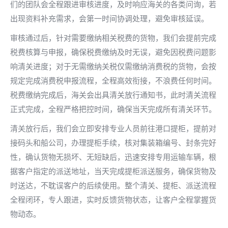
们的团队会全程跟进审核进度，及时响应海关的各类问询，若
出现资料补充需求，会第一时间协调处理，避免审核延误。
审核通过后，针对需要缴纳相关税费的货物，我们会提前完成
税费核算与申报，确保税费缴纳及时无误，避免因税费问题影
响清关进度；对于无需缴纳关税仅需缴纳消费税的货物，会按
规定完成消费税申报流程，全程高效衔接，不浪费任何时间。
税费缴纳完成后，海关会出具清关放行通知书，此时清关流程
正式完成，全程严格把控时间，确保当天完成所有清关环节。
清关放行后，我们会立即安排专业人员前往港口提柜，提前对
接码头和船公司，办理提柜手续，核对集装箱编号、封条完好
性，确认货物无损坏、无短缺后，迅速安排专用运输车辆，根
据客户指定的派送地址，当天完成提柜派送服务，确保货物及
时送达，不耽误客户的后续使用。整个清关、提柜、派送流程
全程闭环，专人跟进，实时反馈货物状态，让客户全程掌握货
物动态。