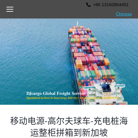
+86 13160864451
Chinese
DJcargo Global Freight Service
Specialized in door to door cargo delivery | www.djcargo.cn | 13160864451
DJcargo Global Freight Service
Specialized in door to door ca
移动电源-高尔夫球车-充电桩海
运整柜拼箱到新加坡