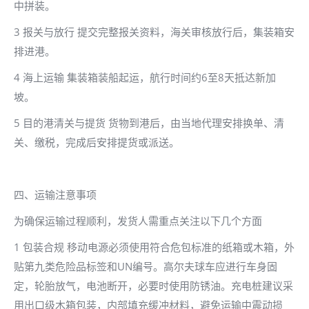
中拼装。
3 报关与放行 提交完整报关资料，海关审核放行后，集装箱安
排进港。
4 海上运输 集装箱装船起运，航行时间约6至8天抵达新加
坡。
5 目的港清关与提货 货物到港后，由当地代理安排换单、清
关、缴税，完成后安排提货或派送。
四、运输注意事项
为确保运输过程顺利，发货人需重点关注以下几个方面
1 包装合规 移动电源必须使用符合危包标准的纸箱或木箱，外
贴第九类危险品标签和UN编号。高尔夫球车应进行车身固
定，轮胎放气，电池断开，必要时使用防锈油。充电桩建议采
用出口级木箱包装，内部填充缓冲材料，避免运输中震动损