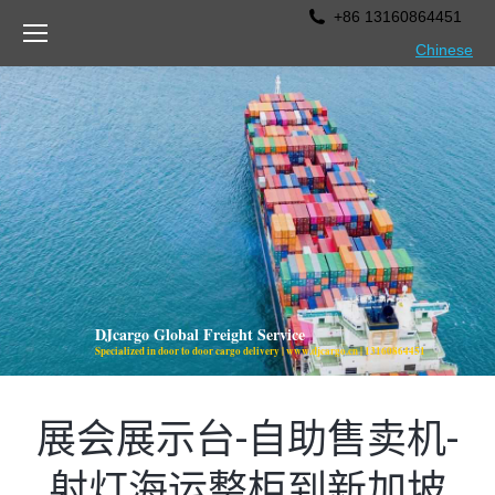
+86 13160864451
Chinese
DJcargo Global Freight Service
Specialized in door to door cargo delivery | www.djcargo.cn | 13160864451
DJcargo Global Freight Service
Specialized in door to door ca
展会展示台-自助售卖机-
射灯海运整柜到新加坡