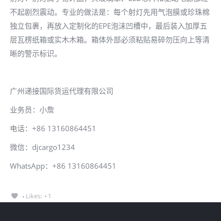
不起剧烈震动。专业的做法是：每个射灯先用气泡膜或珍珠棉
独立包裹，再放入定制化的EPE泡沫凹槽中，最后装入加厚五
层瓦楞纸箱或实木木箱。箱体外部必须粘贴易碎勿压向上等清
晰的警示标识。
广州递接国际货运代理有限公司
业务员：小詹
电话：+86 13160864451
微信：djcargo1234
WhatsApp：+86 13160864451
Likes:
1