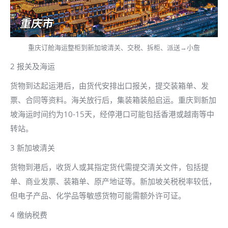
重庆订舱海运整柜到新加坡清关、交税、拆柜、派送→小詹
2 报关及海运
货物到达起运港后，由货代安排出口报关，提交装箱单、发
票、合同等资料。海关放行后，集装箱装船启运。重庆到新加
坡海运时间约为10-15天，经停港口可能包括香港或越南等中
转站。
3 新加坡清关
货物到港后，收货人或其指定货代需提交清关文件，包括提
单、商业发票、装箱单、原产地证等。新加坡关税税率较低，
但电子产品、化学品等敏感货物可能需额外许可证。
4 缴纳税费