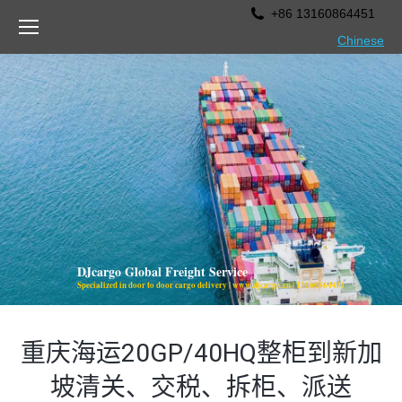
+86 13160864451
Chinese
DJcargo Global Freight Service
Specialized in door to door cargo delivery | www.djcargo.cn | 13160864451
重庆海运20GP/40HQ整柜到新加
坡清关、交税、拆柜、派送