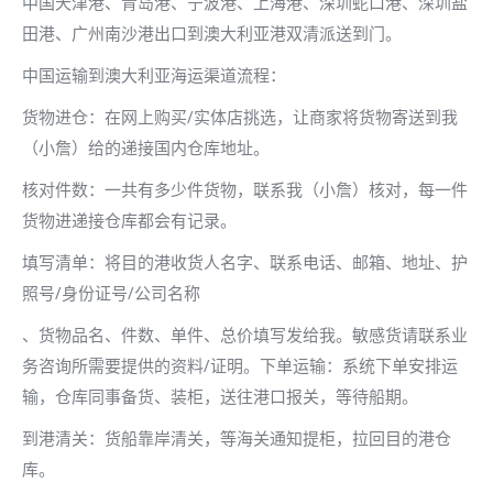
中国天津港、青岛港、宁波港、上海港、深圳蛇口港、深圳盐
田港、广州南沙港出口到澳大利亚港双清派送到门。
中国运输到澳大利亚海运渠道流程：
货物进仓：在网上购买/实体店挑选，让商家将货物寄送到我
（小詹）给的递接国内仓库地址。
核对件数：一共有多少件货物，联系我（小詹）核对，每一件
货物进递接仓库都会有记录。
填写清单：将目的港收货人名字、联系电话、邮箱、地址、护
照号/身份证号/公司名称
、货物品名、件数、单件、总价填写发给我。敏感货请联系业
务咨询所需要提供的资料/证明。下单运输：系统下单安排运
输，仓库同事备货、装柜，送往港口报关，等待船期。
到港清关：货船靠岸清关，等海关通知提柜，拉回目的港仓
库。