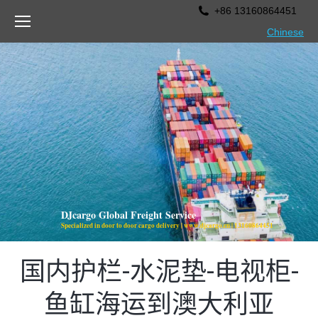
+86 13160864451
Chinese
DJcargo Global Freight Service
Specialized in door to door cargo delivery | www.djcargo.cn | 13160864451
国内护栏-水泥垫-电视柜-
鱼缸海运到澳大利亚