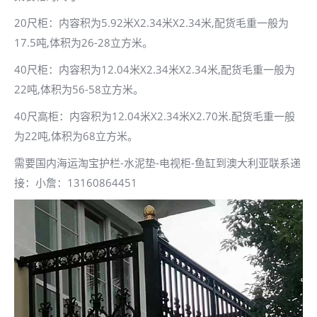
20尺柜：内容积为5.92米X2.34米X2.34米,配货毛重一般为
17.5吨,体积为26-28立方米。
40尺柜：内容积为12.04米X2.34米X2.34米,配货毛重一般为
22吨,体积为56-58立方米。
40尺高柜：内容积为12.04米X2.34米X2.70米.配货毛重一般
为22吨,体积为68立方米。
需要国内海运淘宝护栏-水泥垫-电视柜-鱼缸到澳大利亚联系递
接：小詹：13160864451