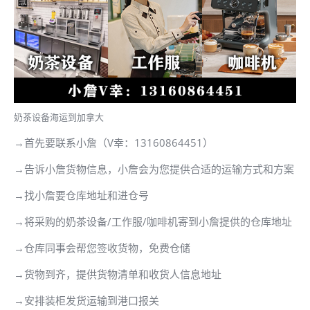
奶茶设备海运到加拿大
→首先要联系小詹（V幸：13160864451）
→告诉小詹货物信息，小詹会为您提供合适的运输方式和方案
→找小詹要仓库地址和进仓号
→将采购的奶茶设备/工作服/咖啡机寄到小詹提供的仓库地址
→仓库同事会帮您签收货物，免费仓储
→货物到齐，提供货物清单和收货人信息地址
→安排装柜发货运输到港口报关