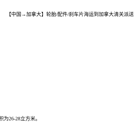
【中国→加拿大】轮胎/配件/刹车片海运到加拿大清关派送
：
体积为26-28立方米。