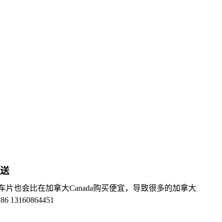
派送
车片也会比在加拿大Canada购买便宜，导致很多的加拿大
160864451