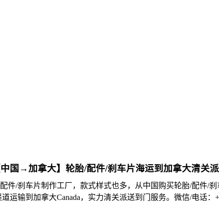
中国→加拿大】轮胎/配件/刹车片海运到加拿大清关
/配件/刹车片制作工厂，款式样式也多，从中国购买轮胎/配件/刹
运输到加拿大Canada，实力清关派送到门服务。微信/电话：+86 13