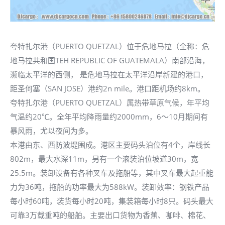
夸特扎尔港（PUERTO QUETZAL）位于危地马拉（全称：危
地马拉共和国TEH REPUBLIC OF GUATEMALA）南部沿海，
濒临太平洋的西侧， 是危地马拉在太平洋沿岸新建的港口，
距圣何塞（SAN JOSE）港约2n mile。港口距机场约8km。
夸特扎尔港（PUERTO QUETZAL）属热带草原气候，年平均
气温约20℃。全年平均降雨量约2000mm，6～10月期间有
暴风雨，尤以夜间为多。
本港由东、西防波堤围成。港区主要码头泊位有4个，岸线长
802m，最大水深11m，另有一个滚装泊位坡道30m，宽
25.5m。装卸设备有各种叉车及拖船等，其中叉车最大起重能
力为36吨，拖船的功率最大为588kW。装卸效率：钢铁产品
每小时60吨，装货每小时20吨，集装箱每小时8只。码头最大
可靠3万载重吨的船舶。主要出口货物为香蕉、咖啡、棉花、