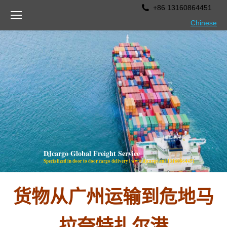
+86 13160864451
Chinese
DJcargo Global Freight Service
Specialized in door to door cargo delivery | www.djcargo.cn | 13160864451
货物从广州运输到危地马
拉夸特扎尔港