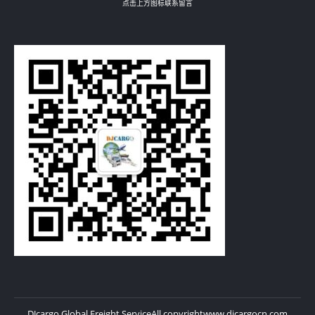
点击上方图标联系留言
DJcargo Global Freight Service
All copyright
www.djcargocn.com