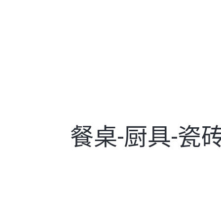
餐桌-厨具-瓷