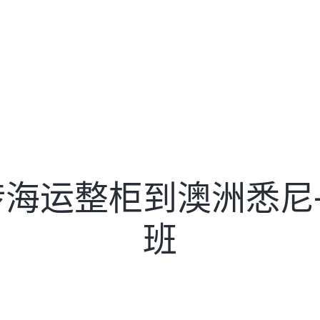
砖海运整柜到澳洲悉尼
班